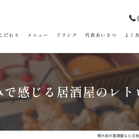
こだわり
メニュー
ドリンク
代表あいさつ
よく
みで感じる居酒屋のレト
明大前の居酒屋なら立呑