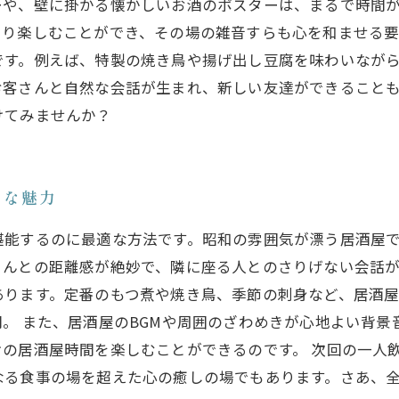
ーや、壁に掛かる懐かしいお酒のポスターは、まるで時間
り楽しむことができ、その場の雑音すらも心を和ませる要
です。例えば、特製の焼き鳥や揚げ出し豆腐を味わいなが
お客さんと自然な会話が生まれ、新しい友達ができること
けてみませんか？
ロな魅力
堪能するのに最適な方法です。昭和の雰囲気が漂う居酒屋
んとの距離感が絶妙で、隣に座る人とのさりげない会話が
あります。定番のもつ煮や焼き鳥、季節の刺身など、居酒
。 また、居酒屋のBGMや周囲のざわめきが心地よい背景
の居酒屋時間を楽しむことができるのです。 次回の一人
なる食事の場を超えた心の癒しの場でもあります。さあ、