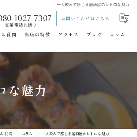
一人飲みで感じる居酒屋のレトロな魅力
080-1027-7307
お問い合わせはこちら
ある質問
当店の特徴
アクセス
ブログ
コラム
レトロ
立ち飲み
一人飲み
ロな魅力
二次会
隠れ家
み 我海
コラム
一人飲みで感じる居酒屋のレトロな魅力