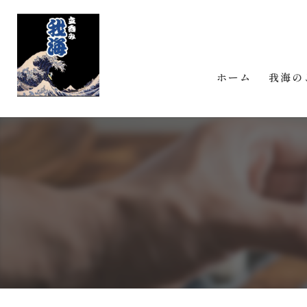
ホーム
我海の