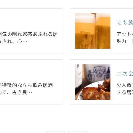
立ち
囲気の隠れ家感あふれる居
アット
放され、心…
魅力。
二次
が特徴的な立ち飲み居酒
少人数
内で、古き良…
する居