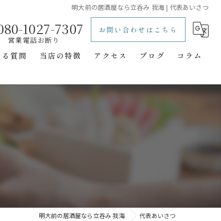
明大前の居酒屋なら立呑み 我海 | 代表あいさつ
080-1027-7307
お問い合わせはこちら
ある質問
当店の特徴
アクセス
ブログ
コラム
レトロ
立ち飲み
一人飲み
二次会
隠れ家
明大前の居酒屋なら立呑み 我海
代表あいさつ