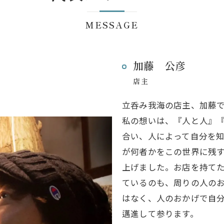
MESSAGE
加藤 公彦
店主
立呑み我海の店主、加藤
私の想いは、『人と人』
合い、人によって自分を
が何者かをこの世界に残すた
上げました。お店を持て
ているのも、周りの人の
はなく、人のおかげで自
邁進して参ります。