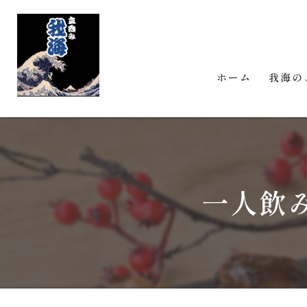
ホーム
我海の
一人飲