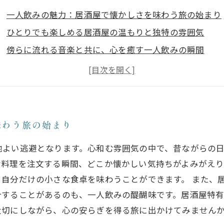
一人飲みの魅力：居酒屋で懐かしさを味わう旅の始まり
ひとりでも楽しめる居酒屋の温もりと独特の雰囲気
傍らに流れる音楽と共に、心を癒す一人飲みの瞬間
好きな料理と酒を心ゆくまで楽しむ贅沢な時間
居酒屋ならではの親密なコミュニケーションと心地よさ
一人飲みで再発見する、日本の居酒屋文化の魅力
懐かしい味わいに包まれた居酒屋の素晴らしさを振り返
味わう旅の始まり
地よい逃避となります。心和む雰囲気の中で、昔ながらの
な料理を注文する瞬間、どこか懐かしい気持ちがよみがえり
自分だけの小さな食卓を味わうことができます。 また、
合することがあるのも、一人飲みの醍醐味です。居酒屋特
大切にしながら、心の安らぎを得る旅に出かけてみません