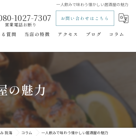
一人飲みで味わう懐かしい居酒屋の魅力
080-1027-7307
お問い合わせはこちら
ある質問
当店の特徴
アクセス
ブログ
コラム
レトロ
立ち飲み
一人飲み
屋の魅力
二次会
隠れ家
み 我海
コラム
一人飲みで味わう懐かしい居酒屋の魅力