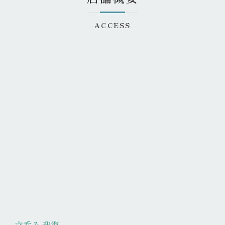
ACCESS
立呑み 我海