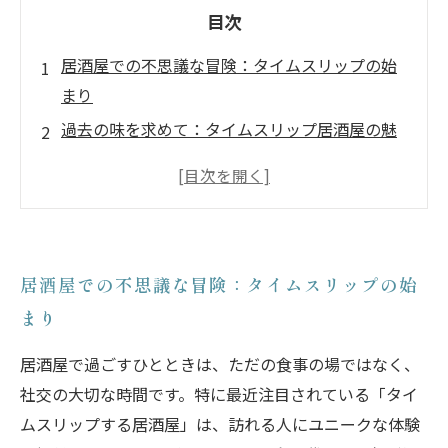
目次
居酒屋での不思議な冒険：タイムスリップの始
まり
過去の味を求めて：タイムスリップ居酒屋の魅
力
心温まる会話：友人との思い出が蘇る瞬間
古き良き日本に浸る：居酒屋ならではの体験
タイムスリップ居酒屋の秘密：歴史を感じる楽
居酒屋での不思議な冒険：タイムスリップの始
しみ
まり
未来へのメッセージ：タイムスリップの意義と
は
居酒屋で過ごすひとときは、ただの食事の場ではなく、
大切なひととき：居酒屋で過ごす時間の価値
社交の大切な時間です。特に最近注目されている「タイ
ムスリップする居酒屋」は、訪れる人にユニークな体験