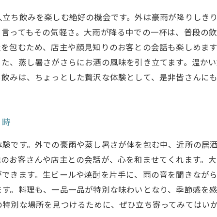
人立ち飲みを楽しむ絶好の機会です。外は豪雨が降りしき
と言ってもその気軽さ。大雨が降る中での一杯は、普段の
屋を包むため、店主や顔見知りのお客との会話も楽しめま
また、蒸し暑さがさらにお酒の風味を引き立てます。温か
ち飲みは、ちょっとした贅沢な体験として、是非皆さんにも
と時
体験です。外での豪雨や蒸し暑さが体を包む中、近所の居
他のお客さんや店主との会話が、心を和ませてくれます。
ができます。生ビールや焼酎を片手に、雨の音を聞きなが
ます。料理も、一品一品が特別な味わいとなり、季節感を
の特別な場所を見つけるために、ぜひ立ち寄ってみてはい