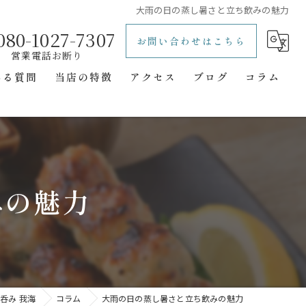
大雨の日の蒸し暑さと立ち飲みの魅力
080-1027-7307
お問い合わせはこちら
ある質問
当店の特徴
アクセス
ブログ
コラム
レトロ
立ち飲み
一人飲み
みの魅力
二次会
隠れ家
呑み 我海
コラム
大雨の日の蒸し暑さと立ち飲みの魅力