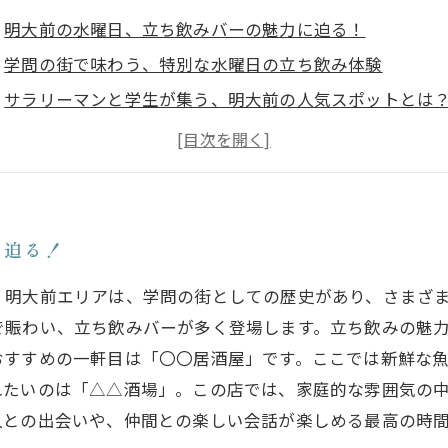
明大前の水曜日、立ち飲みバーの魅力に迫る！
学問の街で味わう、特別な水曜日の立ち飲み体験
サラリーマンと学生が集う、明大前の人気スポットとは
美味しい料理と共に楽しむ、居心地の良い立ち飲みのす
友人との語らいが生まれる、明大前の隠れた名店を発見
水曜の夜、明大前で素敵な立ち飲み体験を楽しもう
あなたのお気に入りになれる、明大前の立ち飲みバー特
に迫る！
！明大前エリアは、学問の街としての歴史があり、さまざ
で賑わい、立ち飲みバーが多く登場します。立ち飲みの魅力
おすすめの一軒目は「〇〇居酒屋」です。ここでは新鮮な
れたいのは「△△酒場」。この店では、家庭的な雰囲気の
人との出会いや、仲間との楽しい会話が楽しめる最高の時