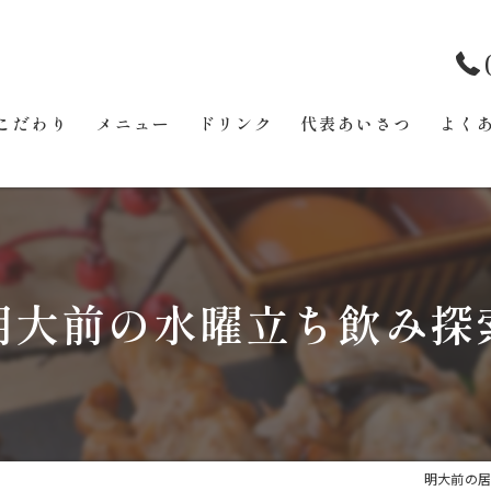
こだわり
メニュー
ドリンク
代表あいさつ
よく
明大前の水曜立ち飲み探
明大前の居