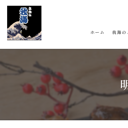
ホーム
我海の