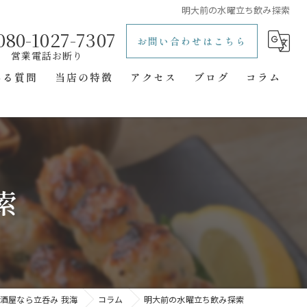
明大前の水曜立ち飲み探索
080-1027-7307
お問い合わせはこちら
ある質問
当店の特徴
アクセス
ブログ
コラム
レトロ
立ち飲み
一人飲み
索
二次会
隠れ家
酒屋なら立呑み 我海
コラム
明大前の水曜立ち飲み探索