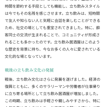
カジュアルに楽しむ！立ち飲みの基本マナー
時間を節約する手段としても機能し、立ち飲みスタイル
立ち飲みの基本ルールを学ぼう
は今でもその名残を感じさせます。立ち飲みは、短時間
立ち飲みでの会計方法
で友人や知らない人と気軽に会話を楽しむことができる
立ち飲み初体験の心得
ため、社交の場としても重宝されてきました。特に、酔
混雑時の立ち飲みマナー
客同士の交流が生まれることで、コミュニティが形成さ
立ち飲みの席の譲り合い
れることも多かったのです。立ち飲み居酒屋はこのよう
な歴史を背景に持ち、今なお多くの人々に愛されている
店員さんとのコミュニケーション術
文化的な場となっています。
立ち飲み居酒屋のおすすめメニューとは
立ち飲みで人気の一品料理
戦後の立ち飲み文化の発展
お酒と相性抜群のメニュー
戦後、立ち飲み文化はさらに発展を遂げました。経済の
季節限定のおすすめ料理
復興とともに、多くのサラリーマンや労働者が仕事帰り
地域特産の立ち飲みメニュー
に立ち寄る場所として立ち飲み居酒屋が増加しました。
立ち飲みでしか味わえない珍味
この時期、立ち飲みは手軽さや親しみやすさから、特に
スイーツ好き必見のデザートメニュー