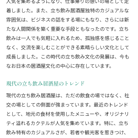
人気を集めるようになり、仕事帰りの憩いの場として定
立ち飲みの楽しみ方：初心者向けガイド
着しました。また、立ち飲み居酒屋独特のカジュアルな
雰囲気は、ビジネスの話をする場にもなり、さらには新
初めての立ち飲みに挑戦！
たな人間関係を築く重要な手段ともなったのです。立ち
立ち飲みの選び方とコツ
飲みは一人でも気軽に入れるため、孤独感を感じること
友達と楽しむ立ち飲み体験
なく、交流を楽しむことができる素晴らしい文化として
一人飲みでも楽しめる立ち飲み
成長しました。この時代の立ち飲み文化の発展は、今も
立ち飲みでの出会いの楽しさ
なお日本の居酒屋文化の中心に存在しています。
立ち飲みの失敗しない楽しみ方
立ち飲み居酒屋での社交の楽しさ
現代の立ち飲み居酒屋のトレンド
立ち飲みで新しい友達を作ろう
現代の立ち飲み居酒屋は、ただの飲食の場ではなく、社
常連客との交流の楽しみ
交の場としての側面が強まっています。最近のトレンド
として、地元の食材を使用したメニューや、オリジナリ
立ち飲みで生まれるビジネスチャンス
ティ溢れるカクテルが人気を集めています。特に、立ち
立ち飲みでの異文化交流
飲み特有のカジュアルさが、若者や観光客を惹きつけ、
立ち飲みでの会話のコツ