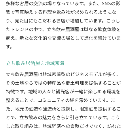
多様な客層の交流の場となっています。また、SNSの影
特別イベントでの社交
響で写真映えする料理や飲み物が求められるようにな
立ち飲みの魅力をさらに引き出すコツ
り、見た目にもこだわるお店が増加しています。こうし
立ち飲みの究極の楽しみ方
たトレンドの中で、立ち飲み居酒屋は単なる飲食体験を
立ち飲み居酒屋の攻略法
超え、新たな文化的な交流の場として進化を続けていま
す。
立ち飲みの隠れた名店を探そう
立ち飲みの常連客になる方法
立ち飲み居酒屋と地域密着
立ち飲みをもっと楽しむための準備
立ち飲み居酒屋は地域密着型のビジネスモデルが多く、
立ち飲みでの食事とお酒のベストマッチ
その土地ならではの特産品や郷土料理を提供することが
日本文化としての立ち飲み居酒屋の役割
特徴です。地域の人々と観光客が一緒に楽しめる環境を
立ち飲み居酒屋の社会的役割
整えることで、コミュニティの絆を深めています。ま
地域コミュニティとのつながり
た、地元の酒造や醸造所と提携し、限定酒を提供するこ
日本文化の象徴としての立ち飲み
とで、立ち飲みの魅力をさらに引き立てています。こう
立ち飲み居酒屋と観光客
した取り組みは、地域経済への貢献だけでなく、訪れた