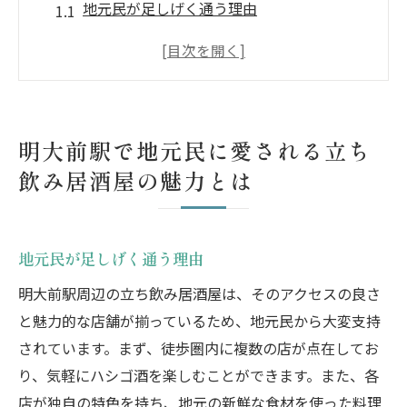
地元民が足しげく通う理由
リーズナブルな価格と豊富なメニュー
立ち飲み独特のカジュアルな雰囲気
お店選びのポイントとおすすめ店
地元民が語る立ち飲み居酒屋の魅力
明大前駅で地元民に愛される立ち
明大前駅ならではの立ち飲み文化
飲み居酒屋の魅力とは
明大前駅で楽しむ立ち飲み居酒屋地元民が絶賛
する理由
地元民が絶賛するお店の特徴
地元民が足しげく通う理由
地元の食材を使った絶品料理
明大前駅周辺の立ち飲み居酒屋は、そのアクセスの良さ
多彩なドリンクメニューの魅力
と魅力的な店舗が揃っているため、地元民から大変支持
地元民との交流を楽しむコツ
されています。まず、徒歩圏内に複数の店が点在してお
り、気軽にハシゴ酒を楽しむことができます。また、各
明大前駅でしか味わえない特別な一杯
店が独自の特色を持ち、地元の新鮮な食材を使った料理
リピーター続出の秘密とは