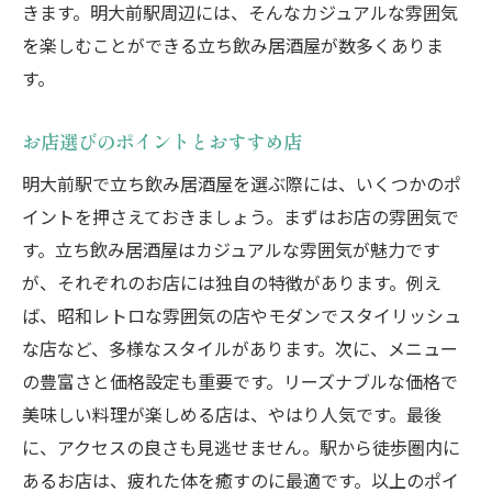
最高の夜を演出するお店とは
きます。明大前駅周辺には、そんなカジュアルな雰囲気
夜遅くまで楽しめる立ち飲み居酒屋
を楽しむことができる立ち飲み居酒屋が数多くありま
す。
地元の名店で過ごす特別な夜
楽しい夜を過ごすためのポイント
お店選びのポイントとおすすめ店
明大前駅周辺のおすすめスポット
明大前駅で立ち飲み居酒屋を選ぶ際には、いくつかのポ
地元民と交流する最高の夜
イントを押さえておきましょう。まずはお店の雰囲気で
立ち飲み居酒屋巡り明大前駅で地元民に人気の
す。立ち飲み居酒屋はカジュアルな雰囲気が魅力です
店を紹介
が、それぞれのお店には独自の特徴があります。例え
地元民が通う人気の立ち飲み店
ば、昭和レトロな雰囲気の店やモダンでスタイリッシュ
お店ごとの特徴と魅力を比較
な店など、多様なスタイルがあります。次に、メニュー
おすすめの巡り方と楽しみ方
の豊富さと価格設定も重要です。リーズナブルな価格で
地元民に愛される理由を探る
美味しい料理が楽しめる店は、やはり人気です。最後
に、アクセスの良さも見逃せません。駅から徒歩圏内に
各店の名物料理とドリンク紹介
あるお店は、疲れた体を癒すのに最適です。以上のポイ
明大前駅で立ち飲み居酒屋巡りを満喫