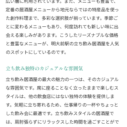
広い層に利用されています。また、メニューも豊富で、
友人や同僚と楽しむ夜の過ごし方
定番の居酒屋メニューから地元ならではの特産品を使っ
リーズナブルに楽しめるポイント
た創作料理まで、多彩な選択肢が揃っています。季節ご
明大前駅だからこその魅力
とに変わるメニューもあり、何度訪れても新しい味に出
明大前駅で見つけた立ち飲み居酒屋カジュアル
会える楽しみがあります。こうしたリーズナブルな価格
に楽しむひととき
と豊富なメニューが、明大前駅の立ち飲み居酒屋を人気
のスポットにしているのです。
仕事帰りにふらりと立ち寄れる店
カジュアルな雰囲気の楽しみ方
立ち飲み独特のカジュアルな雰囲気
仲間と気軽に楽しむ夜のひととき
立ち飲み居酒屋の最大の魅力の一つは、そのカジュアル
軽く一杯からディープな飲み方まで
な雰囲気です。席に座ることなく立ったままで楽しむス
居心地の良い空間作りの秘訣
タイルは、他の飲食店にはない独特の体験を提供しま
地元民推薦のカジュアルスポット
す。気軽に立ち寄れるため、仕事帰りの一杯やちょっと
明大前駅周辺の立ち飲み居酒屋で過ごす最高の
した飲み会に最適です。立ち飲みスタイルの居酒屋で
夜
は、肩肘張らずにリラックスした時間を過ごすことがで