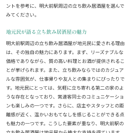
ントを参考に、明大前駅周辺の立ち飲み居酒屋を選んで
明大前駅で立ち飲み居酒屋を満喫地元民も絶賛
みてください。
する銘店
銘店と呼ばれる理由とは
地元民が語る立ち飲み居酒屋の魅力
地元民も納得の味とサービス
明大前駅周辺の立ち飲み居酒屋が地元民に愛される理由
特別な料理とお酒の魅力
は、その独自の魅力にあります。まず、リーズナブルな
地元民が推薦する名店の特徴
価格でありながら、質の高い料理とお酒が提供されるこ
明大前駅の銘店で過ごす特別な時間
とが挙げられます。また、立ち飲みならではのカジュア
絶賛される銘店の選び方
ルな雰囲気が、仕事帰りや友人との集まりにぴったりで
す。地元民にとっては、気軽に立ち寄れる第二の家のよ
うな存在となっており、常連客同士のコミュニケーショ
ンも楽しみの一つです。さらに、店主やスタッフとの距
離感が近く、温かいおもてなしを感じることができる点
も魅力の一つです。こうした要素が重なり、明大前駅の
立ち飲み居酒屋は地元民から絶大な支持を得ています。