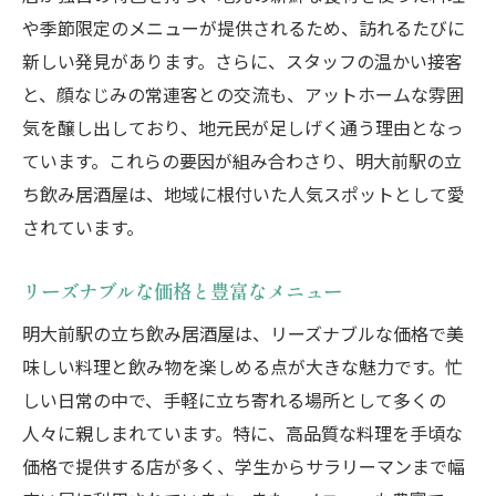
や季節限定のメニューが提供されるため、訪れるたびに
明大前駅の立ち飲み居酒屋で味わう絶品料理と
新しい発見があります。さらに、スタッフの温かい接客
お酒
と、顔なじみの常連客との交流も、アットホームな雰囲
絶品料理のおすすめメニュー
気を醸し出しており、地元民が足しげく通う理由となっ
お酒に合う一品料理の紹介
ています。これらの要因が組み合わさり、明大前駅の立
地元の旬の食材を使った料理
ち飲み居酒屋は、地域に根付いた人気スポットとして愛
料理とお酒のペアリングの楽しみ方
されています。
シェフのこだわりが光る一皿
リーズナブルな価格と豊富なメニュー
忘れられない味を提供するお店
明大前駅の立ち飲み居酒屋は、リーズナブルな価格で美
立ち飲み居酒屋を楽しむなら明大前駅がおすす
味しい料理と飲み物を楽しめる点が大きな魅力です。忙
めな理由
しい日常の中で、手軽に立ち寄れる場所として多くの
アクセスの良さと便利さ
人々に親しまれています。特に、高品質な料理を手頃な
多彩な店舗が集まる立地
価格で提供する店が多く、学生からサラリーマンまで幅
初心者も安心の雰囲気作り