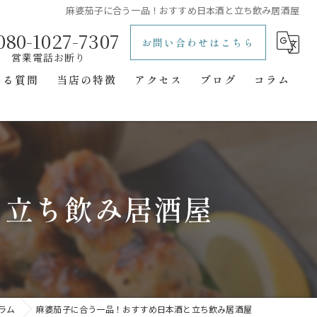
麻婆茄子に合う一品！おすすめ日本酒と立ち飲み居酒屋
080-1027-7307
お問い合わせはこちら
ある質問
当店の特徴
アクセス
ブログ
コラム
レトロ
立ち飲み
一人飲み
と立ち飲み居酒屋
二次会
隠れ家
ラム
麻婆茄子に合う一品！おすすめ日本酒と立ち飲み居酒屋