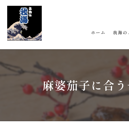
ホーム
我海の
麻婆茄子に合う