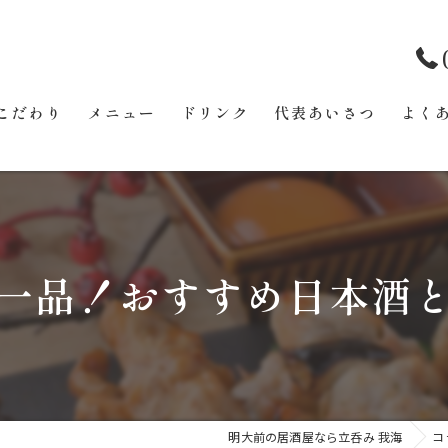
こだわり
メニュー
ドリンク
代表あいさつ
よく
一品！おすすめ日本酒
明大前の居酒屋なら立呑み 我海
コ