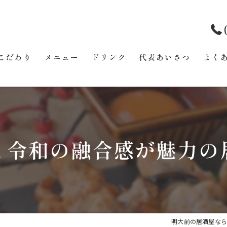
こだわり
メニュー
ドリンク
代表あいさつ
よく
と令和の融合感が魅力の
明大前の居酒屋なら