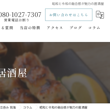
昭和と令和の融合感が魅力の居酒屋
080-1027-7307
お問い合わせはこちら
ある質問
当店の特徴
アクセス
ブログ
コラム
レトロ
立ち飲み
一人飲み
居酒屋
二次会
隠れ家
立呑み 我海
コラム
昭和と令和の融合感が魅力の居酒屋