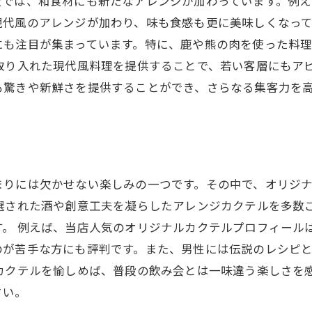
近では、和食材にも新たなアレンジが加わっています。例
代風のアレンジが加わり、味も食感も更に美味しくなって
にも注目が集まっています。特に、鹿や熊の肉を使った料
取り入れた現代風料理を提供することで、若い客層にもア
も驚きや新鮮さを提供することができ、さらなる集客力を
を
まりには欠かせない楽しみの一つです。その中で、オリジ
選された酒や創意工夫を凝らしたアレンジカクテルを多数
す。 例えば、当店人気のオリジナルカクテルプロフィール
のが苦手な方にも評判です。また、男性には伝説のレシピ
カクテルを愉しめば、普段の飲み会とは一味違う楽しさを
さい。