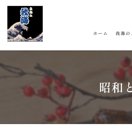
ホーム
我海の
昭和