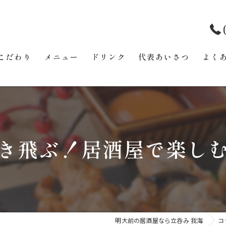
こだわり
メニュー
ドリンク
代表あいさつ
よく
き飛ぶ！居酒屋で楽し
明大前の居酒屋なら立呑み 我海
コ