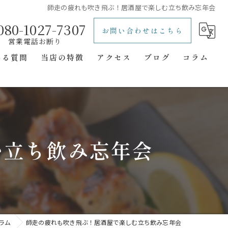
師走の疲れも吹き飛ぶ！居酒屋で楽しむ立ち飲み忘年会
080-1027-7307
お問い合わせはこちら
ある質問
当店の特徴
アクセス
ブログ
コラム
レトロ
立ち飲み
一人飲み
む立ち飲み忘年会
二次会
隠れ家
ラム
師走の疲れも吹き飛ぶ！居酒屋で楽しむ立ち飲み忘年会