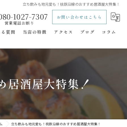
立ち飲みも地元愛も！桃鉄沿線のおすすめ居酒屋大特集！
080-1027-7307
お問い合わせはこちら
ある質問
当店の特徴
アクセス
ブログ
コラム
レトロ
立ち飲み
一人飲み
め居酒屋大特集！
二次会
隠れ家
ム
立ち飲みも地元愛も！桃鉄沿線のおすすめ居酒屋大特集！