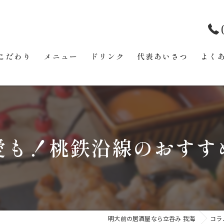
こだわり
メニュー
ドリンク
代表あいさつ
よく
愛も！桃鉄沿線のおすす
明大前の居酒屋なら立呑み 我海
コラ