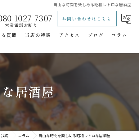
自由な時間を楽しめる昭和レトロな居酒屋
080-1027-7307
お問い合わせはこちら
ある質問
当店の特徴
アクセス
ブログ
コラム
レトロ
立ち飲み
一人飲み
ロな居酒屋
二次会
隠れ家
 我海
コラム
自由な時間を楽しめる昭和レトロな居酒屋