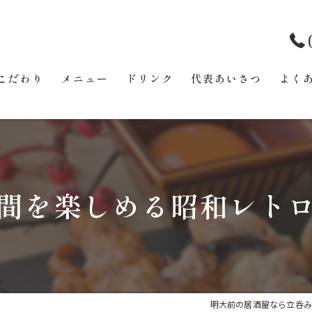
こだわり
メニュー
ドリンク
代表あいさつ
よく
間を楽しめる昭和レト
明大前の居酒屋なら立呑み