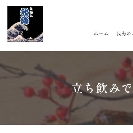
ホーム
我海の
立ち飲みで