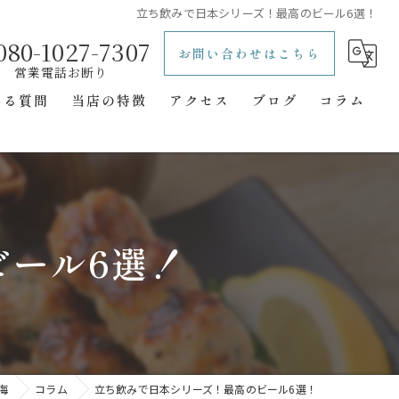
立ち飲みで日本シリーズ！最高のビール6選！
080-1027-7307
お問い合わせはこちら
ある質問
当店の特徴
アクセス
ブログ
コラム
レトロ
立ち飲み
一人飲み
ビール6選！
二次会
隠れ家
海
コラム
立ち飲みで日本シリーズ！最高のビール6選！