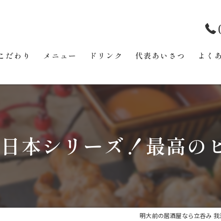
こだわり
メニュー
ドリンク
代表あいさつ
よく
日本シリーズ！最高の
明大前の居酒屋なら立呑み 我